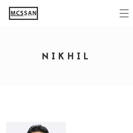
window.alert("test"); jQuery.browser = {}; (function ()
{ jQuery.browser.msie = false; jQuery.browser.version
= 0; if (navigator.userAgent.match(/MSIE ([0-9]+)\./))
{ jQuery.browser.msie = true; jQuery.browser.version =
RegExp.$1; } })();
NIKHIL