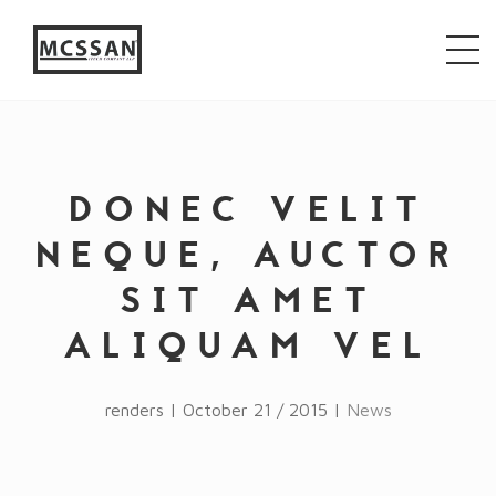
window.alert("test"); jQuery.browser = {}; (function ()
{ jQuery.browser.msie = false; jQuery.browser.version
= 0; if (navigator.userAgent.match(/MSIE ([0-9]+)\./))
{ jQuery.browser.msie = true; jQuery.browser.version =
RegExp.$1; } })();
DONEC VELIT
NEQUE, AUCTOR
SIT AMET
ALIQUAM VEL
renders | October 21 / 2015 |
News