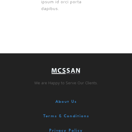
ipsum id orci porta
dapibus.
We are Happy to Serve Our Clients.
About Us
Terms & Conditions
Privacy Policy