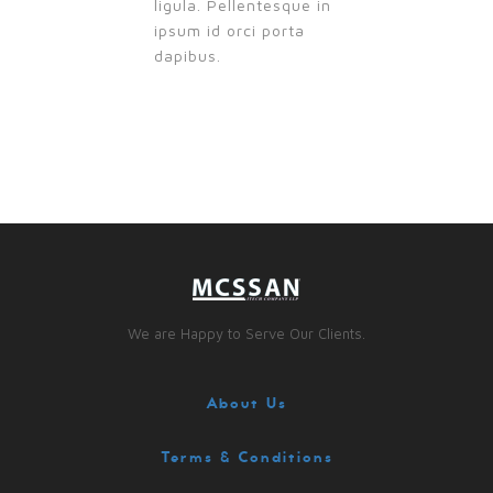
ligula. Pellentesque in
ipsum id orci porta
dapibus.
We are Happy to Serve Our Clients.
About Us
Terms & Conditions