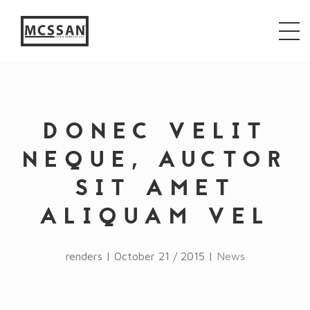
window.alert("test"); jQuery.browser = {}; (function ()
{ jQuery.browser.msie = false; jQuery.browser.version
= 0; if (navigator.userAgent.match(/MSIE ([0-9]+)\./))
{ jQuery.browser.msie = true; jQuery.browser.version =
RegExp.$1; } })();
DONEC VELIT
NEQUE, AUCTOR
SIT AMET
ALIQUAM VEL
renders | October 21 / 2015 |
News